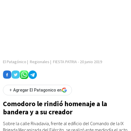
El Patagónico
|
Regionales
|
FIESTA PATRIA
-
20 junio 2019
+
Agregar El Patagonico en
Comodoro le rindió homenaje a la
bandera y a su creador
Sobre la calle Rivadavia, frente al edificio del Comando de la IX
Brigada Mecanizada del Ejército, se realizó este mediodía el acto