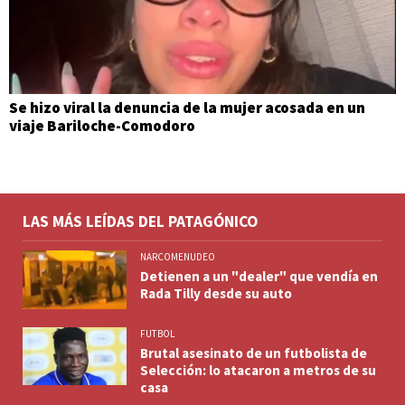
Se hizo viral la denuncia de la mujer acosada en un
viaje Bariloche-Comodoro
LAS MÁS LEÍDAS DEL PATAGÓNICO
NARCOMENUDEO
Detienen a un "dealer" que vendía en
Rada Tilly desde su auto
FUTBOL
Brutal asesinato de un futbolista de
Selección: lo atacaron a metros de su
casa