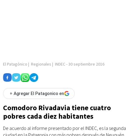
El Patagónico
|
Regionales
|
INDEC
-
30 septiembre 2016
+
Agregar El Patagonico en
Comodoro Rivadavia tiene cuatro
pobres cada diez habitantes
De acuerdo al informe presentado por el INDEC, es la segunda
ciudad en la Patagonia con más pobres después de Neuquén.