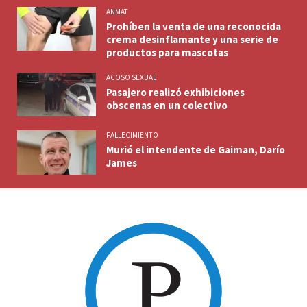
ANMAT
Prohíben la venta de una reconocida
crema desinflamante y una serie de
productos para mascotas
ACOSO SEXUAL
Pasajero realizó exhibiciones
obscenas en un colectivo
FALLECIMIENTO
Murió el intendente de Gaiman, Darío
James