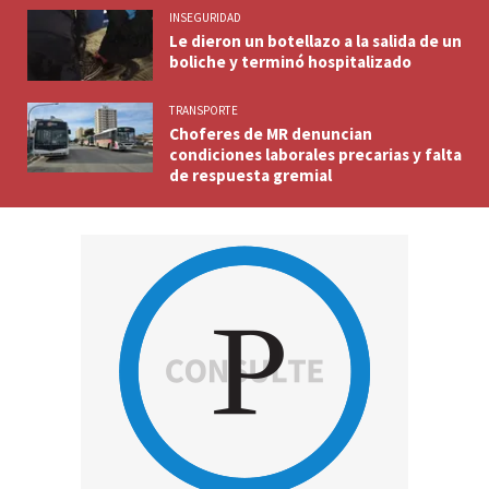
INSEGURIDAD
Le dieron un botellazo a la salida de un
boliche y terminó hospitalizado
TRANSPORTE
Choferes de MR denuncian
condiciones laborales precarias y falta
de respuesta gremial