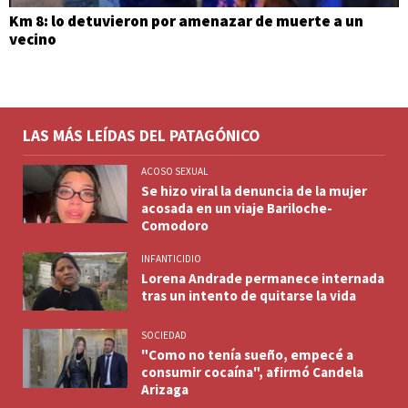
Km 8: lo detuvieron por amenazar de muerte a un
vecino
LAS MÁS LEÍDAS DEL PATAGÓNICO
ACOSO SEXUAL
Se hizo viral la denuncia de la mujer
acosada en un viaje Bariloche-
Comodoro
INFANTICIDIO
Lorena Andrade permanece internada
tras un intento de quitarse la vida
SOCIEDAD
"Como no tenía sueño, empecé a
consumir cocaína", afirmó Candela
Arizaga