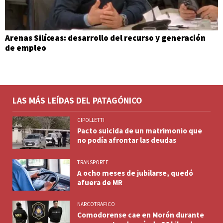
Arenas Silíceas: desarrollo del recurso y generación
de empleo
LAS MÁS LEÍDAS DEL PATAGÓNICO
CIPOLLETTI
Pacto suicida de un matrimonio que
no podía afrontar las deudas
TRANSPORTE
A ocho meses de jubilarse, quedó
afuera de MR
NARCOTRAFICO
Comodorense cae en Morón durante