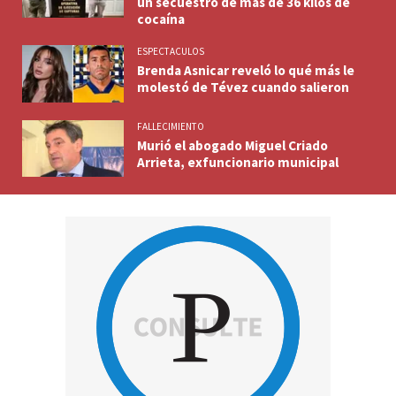
un secuestro de más de 36 kilos de
cocaína
ESPECTACULOS
Brenda Asnicar reveló lo qué más le
molestó de Tévez cuando salieron
FALLECIMIENTO
Murió el abogado Miguel Criado
Arrieta, exfuncionario municipal