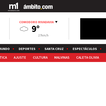
COMODORO RIVADAVIA
9°
27km/h
MUNDO
DEPORTES
SANTA CRUZ
ESPECTÁCULOS
TICA
AJUSTE
CULTURA
MALVINAS
CALETA OLIVIA