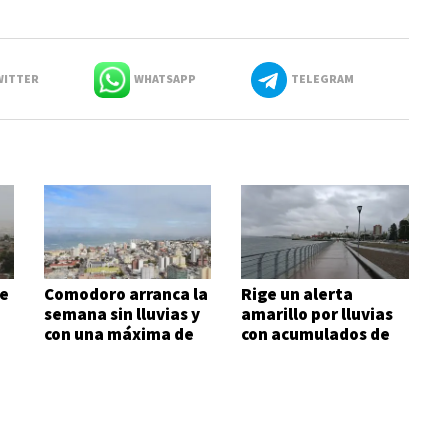
ITTER
WHATSAPP
TELEGRAM
e
Comodoro arranca la
Rige un alerta
a
semana sin lluvias y
amarillo por lluvias
con una máxima de
con acumulados de
10°C
hasta 25 mm