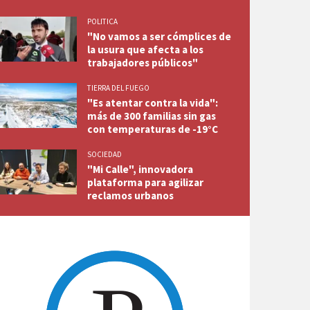
POLITICA
"No vamos a ser cómplices de
la usura que afecta a los
trabajadores públicos"
TIERRA DEL FUEGO
"Es atentar contra la vida":
más de 300 familias sin gas
con temperaturas de -19°C
SOCIEDAD
"Mi Calle", innovadora
plataforma para agilizar
reclamos urbanos