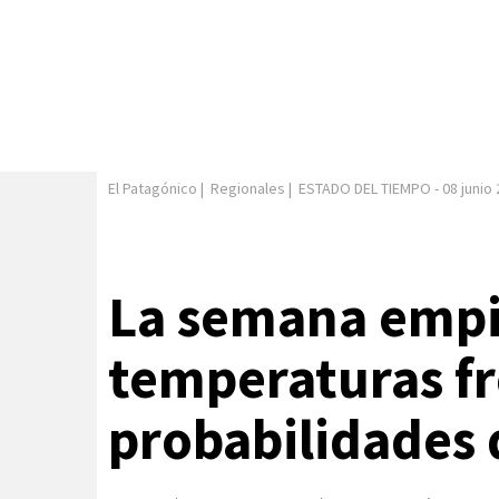
El Patagónico
|
Regionales
|
ESTADO DEL TIEMPO
-
08 junio
La semana empi
temperaturas fr
probabilidades 