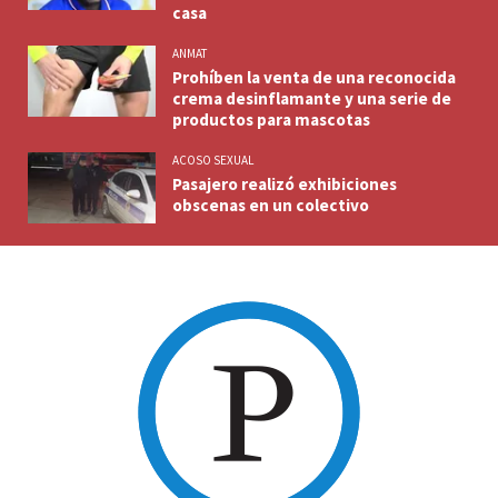
casa
ANMAT
Prohíben la venta de una reconocida
crema desinflamante y una serie de
productos para mascotas
ACOSO SEXUAL
Pasajero realizó exhibiciones
obscenas en un colectivo