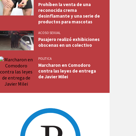
Prohíben la venta de una
reconocida crema
desinflamante y una serie de
productos para mascotas
ACOSO SEXUAL
Pasajero realizó exhibiciones
obscenas en un colectivo
POLITICA
Marcharon en Comodoro
contra las leyes de entrega
de Javier Milei