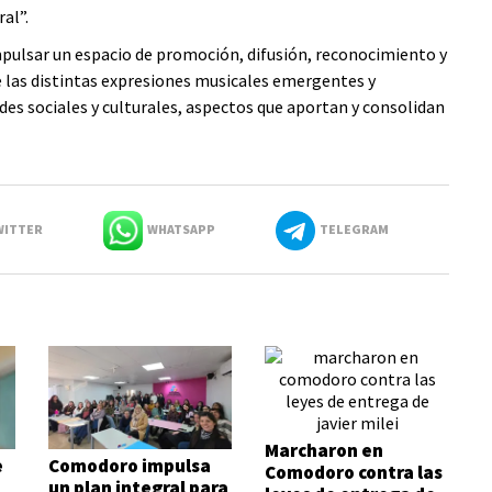
al”.
impulsar un espacio de promoción, difusión, reconocimiento y
e las distintas expresiones musicales emergentes y
des sociales y culturales, aspectos que aportan y consolidan
ITTER
WHATSAPP
TELEGRAM
Marcharon en
e
Comodoro impulsa
Comodoro contra las
un plan integral para