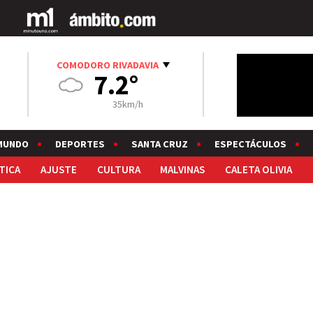
COMODORO RIVADAVIA
7.2°
35km/h
MUNDO
DEPORTES
SANTA CRUZ
ESPECTÁCULOS
TICA
AJUSTE
CULTURA
MALVINAS
CALETA OLIVIA