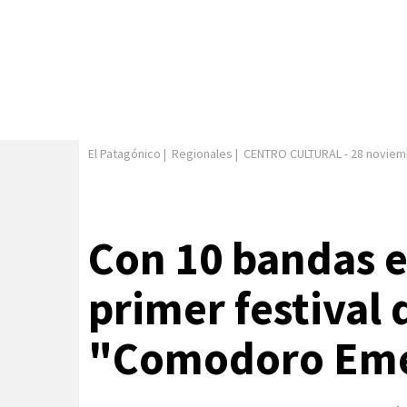
El Patagónico
|
Regionales
|
CENTRO CULTURAL
-
28 noviem
Con 10 bandas en
primer festival 
"Comodoro Eme