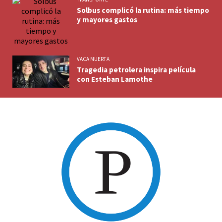
Solbus complicó la rutina: más tiempo
y mayores gastos
VACA MUERTA
Tragedia petrolera inspira película
con Esteban Lamothe