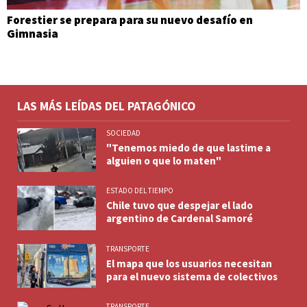
Forestier se prepara para su nuevo desafío en
Gimnasia
LAS MÁS LEÍDAS DEL PATAGÓNICO
SOCIEDAD
"Tenemos miedo de que lastime a
alguien o que lo maten"
ESTADO DEL TIEMPO
Chile tuvo que despejar el lado
argentino de Cardenal Samoré
TRANSPORTE
El mapa que los usuarios necesitan
para el nuevo sistema de colectivos
TRANSPORTE