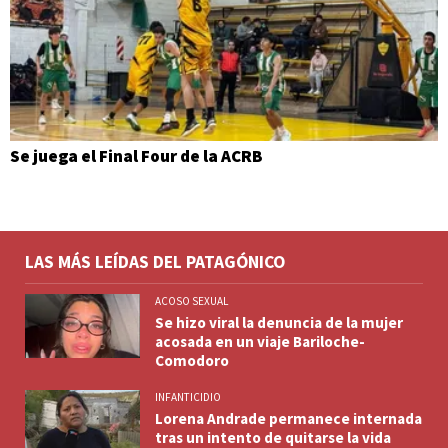
Se juega el Final Four de la ACRB
LAS MÁS LEÍDAS DEL PATAGÓNICO
ACOSO SEXUAL
Se hizo viral la denuncia de la mujer
acosada en un viaje Bariloche-
Comodoro
INFANTICIDIO
Lorena Andrade permanece internada
tras un intento de quitarse la vida