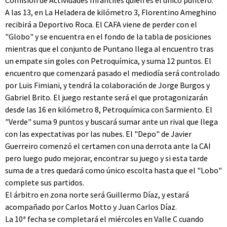
Comisión de Actividades Infantiles quien es el único puntero.
A las 13, en La Heladera de kilómetro 3, Florentino Ameghino
recibirá a Deportivo Roca. El CAFA viene de perder con el
"Globo" y se encuentra en el fondo de la tabla de posiciones
mientras que el conjunto de Puntano llega al encuentro tras
un empate sin goles con Petroquímica, y suma 12 puntos. El
encuentro que comenzará pasado el mediodía será controlado
por Luis Fimiani, y tendrá la colaboración de Jorge Burgos y
Gabriel Brito. El juego restante será el que protagonizarán
desde las 16 en kilómetro 8, Petroquímica con Sarmiento. El
"Verde" suma 9 puntos y buscará sumar ante un rival que llega
con las expectativas por las nubes. El "Depo" de Javier
Guerreiro comenzó el certamen con una derrota ante la CAI
pero luego pudo mejorar, encontrar su juego y si esta tarde
suma de a tres quedará como único escolta hasta que el "Lobo"
complete sus partidos.
El árbitro en zona norte será Guillermo Díaz, y estará
acompañado por Carlos Motto y Juan Carlos Díaz.
La 10ª fecha se completará el miércoles en Valle C cuando