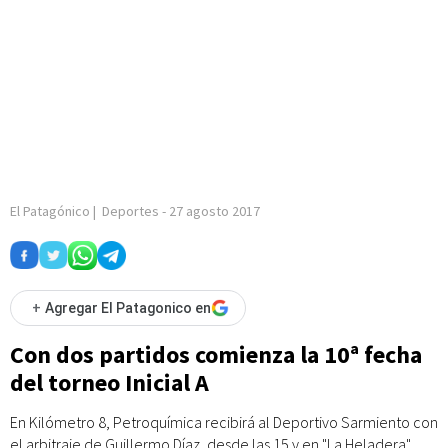
El Patagónico
|
Deportes
-
27 agosto 2017
+
Agregar El Patagonico en
Con dos partidos comienza la 10ª fecha
del torneo Inicial A
En Kilómetro 8, Petroquímica recibirá al Deportivo Sarmiento con
el arbitraje de Guillermo Díaz, desde las 15 y en "La Heladera",