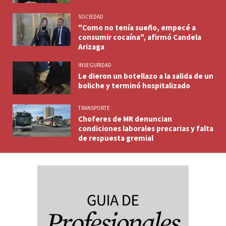
SOCIEDAD
"Como no tenía sueño, empecé a
consumir cocaína", afirmó Candela
Arizaga
INSEGURIDAD
Le dieron un botellazo a la salida de un
boliche y terminó hospitalizado
TRANSPORTE
Choferes de MR denuncian
condiciones laborales precarias y falta
de respuesta gremial