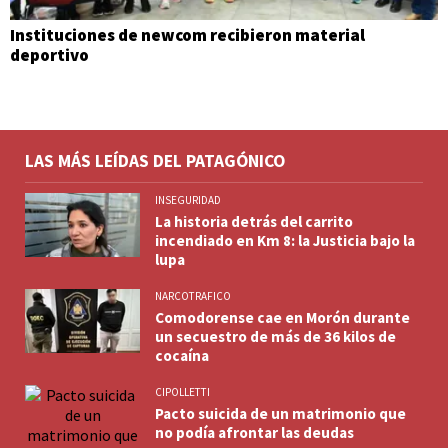
Instituciones de newcom recibieron material
deportivo
LAS MÁS LEÍDAS DEL PATAGÓNICO
INSEGURIDAD
La historia detrás del carrito
incendiado en Km 8: la Justicia bajo la
lupa
NARCOTRAFICO
Comodorense cae en Morón durante
un secuestro de más de 36 kilos de
cocaína
CIPOLLETTI
Pacto suicida de un matrimonio que
no podía afrontar las deudas