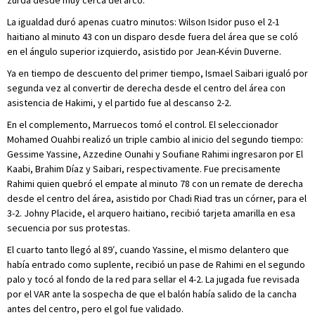
zurda desde muy cerca del arco.
La igualdad duró apenas cuatro minutos: Wilson Isidor puso el 2-1
haitiano al minuto 43 con un disparo desde fuera del área que se coló
en el ángulo superior izquierdo, asistido por Jean-Kévin Duverne.
Ya en tiempo de descuento del primer tiempo, Ismael Saibari igualó por
segunda vez al convertir de derecha desde el centro del área con
asistencia de Hakimi, y el partido fue al descanso 2-2.
En el complemento, Marruecos tomó el control. El seleccionador
Mohamed Ouahbi realizó un triple cambio al inicio del segundo tiempo:
Gessime Yassine, Azzedine Ounahi y Soufiane Rahimi ingresaron por El
Kaabi, Brahim Díaz y Saibari, respectivamente. Fue precisamente
Rahimi quien quebró el empate al minuto 78 con un remate de derecha
desde el centro del área, asistido por Chadi Riad tras un córner, para el
3-2. Johny Placide, el arquero haitiano, recibió tarjeta amarilla en esa
secuencia por sus protestas.
El cuarto tanto llegó al 89′, cuando Yassine, el mismo delantero que
había entrado como suplente, recibió un pase de Rahimi en el segundo
palo y tocó al fondo de la red para sellar el 4-2. La jugada fue revisada
por el VAR ante la sospecha de que el balón había salido de la cancha
antes del centro, pero el gol fue validado.