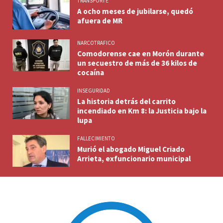
TRANSPORTE
A ocho meses de jubilarse, quedó
afuera de MR
NARCOTRAFICO
Comodorense cae en Morón durante
un secuestro de más de 36 kilos de
cocaína
INSEGURIDAD
La historia detrás del carrito
incendiado en Km 8: la Justicia bajo la
lupa
FALLECIMIENTO
Murió el abogado Miguel Criado
Arrieta, exfuncionario municipal