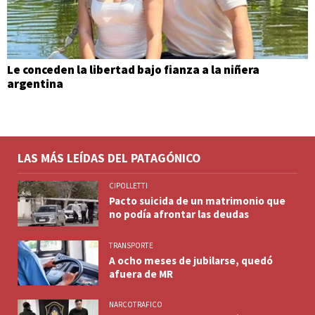
Le conceden la libertad bajo fianza a la niñera
argentina
LAS MÁS LEÍDAS DEL PATAGÓNICO
CIPOLLETTI
Pacto suicida de un matrimonio que
no podía afrontar las deudas
TRANSPORTE
A ocho meses de jubilarse, quedó
afuera de MR
NARCOTRAFICO