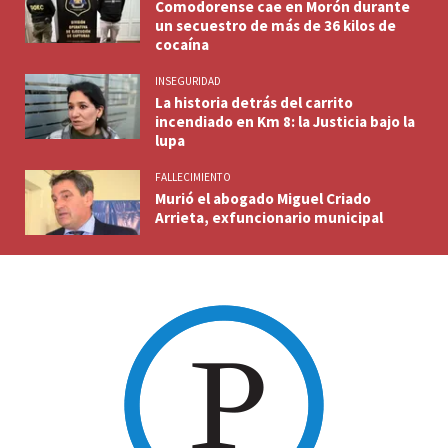
Comodorense cae en Morón durante
un secuestro de más de 36 kilos de
cocaína
INSEGURIDAD
La historia detrás del carrito
incendiado en Km 8: la Justicia bajo la
lupa
FALLECIMIENTO
Murió el abogado Miguel Criado
Arrieta, exfuncionario municipal