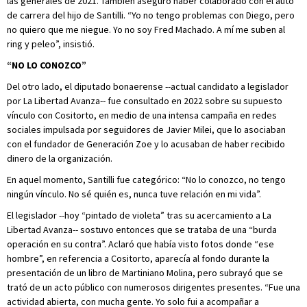
las generales de 2021. También aseguró haber colaborado con el auto
de carrera del hijo de Santilli. “Yo no tengo problemas con Diego, pero
no quiero que me niegue. Yo no soy Fred Machado. A mí me suben al
ring y peleo”, insistió.
“NO LO CONOZCO”
Del otro lado, el diputado bonaerense --actual candidato a legislador
por La Libertad Avanza-- fue consultado en 2022 sobre su supuesto
vínculo con Cositorto, en medio de una intensa campaña en redes
sociales impulsada por seguidores de Javier Milei, que lo asociaban
con el fundador de Generación Zoe y lo acusaban de haber recibido
dinero de la organización.
En aquel momento, Santilli fue categórico: “No lo conozco, no tengo
ningún vínculo. No sé quién es, nunca tuve relación en mi vida”.
El legislador --hoy “pintado de violeta” tras su acercamiento a La
Libertad Avanza-- sostuvo entonces que se trataba de una “burda
operación en su contra”. Aclaró que había visto fotos donde “ese
hombre”, en referencia a Cositorto, aparecía al fondo durante la
presentación de un libro de Martiniano Molina, pero subrayó que se
trató de un acto público con numerosos dirigentes presentes. “Fue una
actividad abierta, con mucha gente. Yo solo fui a acompañar a