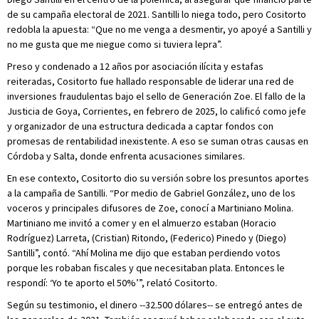
de su campaña electoral de 2021. Santilli lo niega todo, pero Cositorto
redobla la apuesta: “Que no me venga a desmentir, yo apoyé a Santilli y
no me gusta que me niegue como si tuviera lepra”.
Preso y condenado a 12 años por asociación ilícita y estafas
reiteradas, Cositorto fue hallado responsable de liderar una red de
inversiones fraudulentas bajo el sello de Generación Zoe. El fallo de la
Justicia de Goya, Corrientes, en febrero de 2025, lo calificó como jefe
y organizador de una estructura dedicada a captar fondos con
promesas de rentabilidad inexistente. A eso se suman otras causas en
Córdoba y Salta, donde enfrenta acusaciones similares.
En ese contexto, Cositorto dio su versión sobre los presuntos aportes
a la campaña de Santilli. “Por medio de Gabriel González, uno de los
voceros y principales difusores de Zoe, conocí a Martiniano Molina.
Martiniano me invitó a comer y en el almuerzo estaban (Horacio
Rodríguez) Larreta, (Cristian) Ritondo, (Federico) Pinedo y (Diego)
Santilli”, contó. “Ahí Molina me dijo que estaban perdiendo votos
porque les robaban fiscales y que necesitaban plata. Entonces le
respondí: ‘Yo te aporto el 50%’”, relató Cositorto.
Según su testimonio, el dinero --32.500 dólares-- se entregó antes de