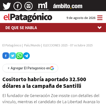
Tog
9 de agosto de 2026
nav
DE QUE SE HABLA
El Patagónico
|
País/Mundo
|
ELECCIONES 2025
-
07 octubre 2025
+
Agregar El Patagonico en
Cositorto habría aportado 32.500
dólares a la campaña de Santilli
El fundador de Generación Zoe insiste con detalles del
vínculo, mientras el candidato de La Libertad Avanza lo