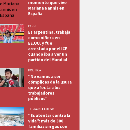
momento que vive
Mariana Nannis en
España
EEUU
Es argentina, trabaja
como niñera en
EE.UU. y fue
arrestada por el ICE
cuando iba a ver un
partido del Mundial
POLITICA
"No vamos a ser
cómplices de la usura
que afecta a los
trabajadores
públicos"
TIERRA DEL FUEGO
"Es atentar contra la
vida": más de 300
familias sin gas con