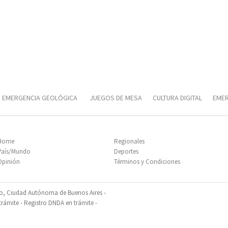
EMERGENCIA GEOLÓGICA
JUEGOS DE MESA
CULTURA DIGITAL
EMER
T
CORRIDA UNIVERSITARIA
Home
Regionales
País/Mundo
Deportes
Opinión
Términos y Condiciones
so, Ciudad Autónoma de Buenos Aires -
ámite - Registro DNDA en trámite -