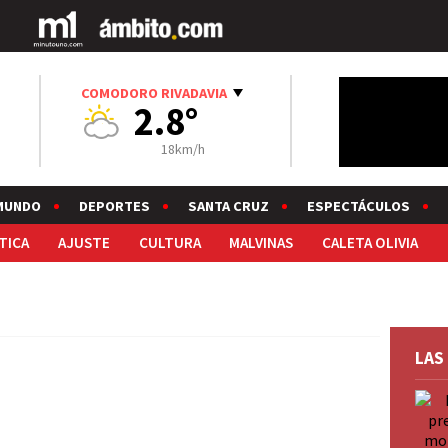
COMODORO RIVADAVIA
2.8°
18km/h
MUNDO
DEPORTES
SANTA CRUZ
ESPECTÁCULOS
TICA
AJUSTE
CULTURA
MALVINAS
CALETA OLIVIA
LAS