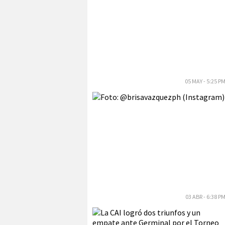
05 MAY - 5:25 P
03 ABR - 6:38 P