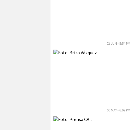
02 JUN - 5:54 P
06 MAY - 6:09 P