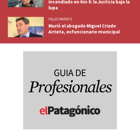
incendiado en Km 8: la Justicia bajo la
lupa
FALLECIMIENTO
Murió el abogado Miguel Criado
Arrieta, exfuncionario municipal