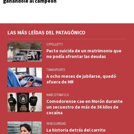
ganándole al campeón
LAS MÁS LEÍDAS DEL PATAGÓNICO
CIPOLLETTI
Pacto suicida de un matrimonio que
no podía afrontar las deudas
TRANSPORTE
A ocho meses de jubilarse, quedó
afuera de MR
NARCOTRAFICO
Comodorense cae en Morón durante
un secuestro de más de 36 kilos de
cocaína
INSEGURIDAD
La historia detrás del carrito