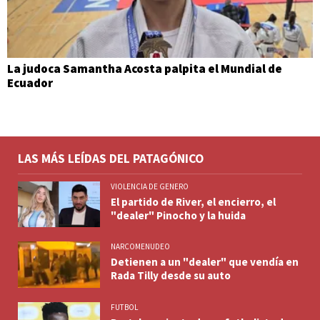
La judoca Samantha Acosta palpita el Mundial de
Ecuador
LAS MÁS LEÍDAS DEL PATAGÓNICO
VIOLENCIA DE GENERO
El partido de River, el encierro, el
"dealer" Pinocho y la huida
NARCOMENUDEO
Detienen a un "dealer" que vendía en
Rada Tilly desde su auto
FUTBOL