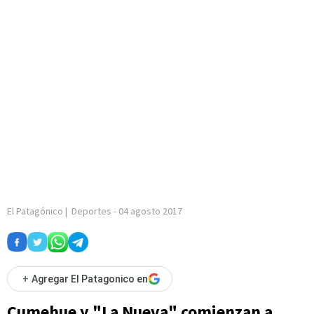
El Patagónico
|
Deportes
-
04 agosto 2017
+
Agregar El Patagonico en
Cumehue y "La Nueva" comienzan a