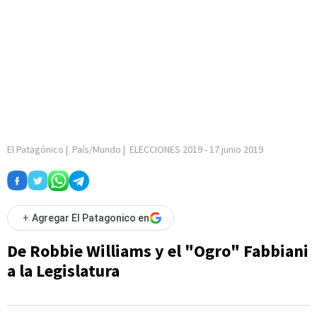
El Patagónico
|
País/Mundo
|
ELECCIONES 2019
-
17 junio 2019
+
Agregar El Patagonico en
De Robbie Williams y el "Ogro" Fabbiani
a la Legislatura