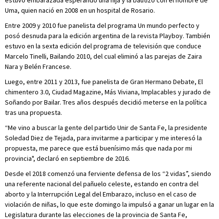
estuvo embarazada esperando una hija y la bautizó con el nombre de
Uma, quien nació en 2008 en un hospital de Rosario.
Entre 2009 y 2010 fue panelista del programa Un mundo perfecto y
posó desnuda para la edición argentina de la revista Playboy. También
estuvo en la sexta edición del programa de televisión que conduce
Marcelo Tinelli, Bailando 2010, del cual eliminó a las parejas de Zaira
Nara y Belén Francese.
Luego, entre 2011 y 2013, fue panelista de Gran Hermano Debate, El
chimentero 3.0, Ciudad Magazine, Más Viviana, Implacables y jurado de
Soñando por Bailar. Tres años después decidió meterse en la política
tras una propuesta.
“Me vino a buscar la gente del partido Unir de Santa Fe, la presidente
Soledad Diez de Tejada, para invitarme a participar y me interesó la
propuesta, me parece que está buenísimo más que nada por mi
provincia", declaró en septiembre de 2016.
Desde el 2018 comenzó una ferviente defensa de los “2 vidas”, siendo
una referente nacional del pañuelo celeste, estando en contra del
aborto y la Interrupción Legal del Embarazo, incluso en el caso de
violación de niñas, lo que este domingo la impulsó a ganar un lugar en la
Legislatura durante las elecciones de la provincia de Santa Fe,