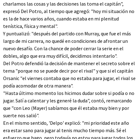
charlamos las cosas y las decisiones las toma el capitán",
expresó Del Potro, al tiempo que agregó: "hoy mi situación no
es la de hace varios años, cuando estaba en mi plenitud
tenística, física y mental".
Y puntualizó: "después del partido con Murray, que fue el más
largo de mi carrera, no quedé en condiciones de afrontar un
nuevo desafío. Con la chance de poder cerrar la serie en el
dobles, algo que era muy difícil, decidimos intentarlo".
Del Potro defendió la decisión de mantener el secreto sobre el
tema "porque no se puede decir por el rival" y que si el capitán
Orsanic "el viernes contaba que no estaba para jugar, el rival se
podía acomodar de otra manera".
"Hasta último momento los hicimos dudar sobre si podía o no
jugar. Salí a calentar y les generé la duda", contó, remarcando
que "con Leo (Mayer) sabíamos que él estaba muy bien y por
suerte nos salió".
En el mismo sentido, 'Delpo' explicó: "mi prioridad este año
era estar sano para jugar al tenis mucho tiempo más. Sé el
esfuerzo que hago, pero todavía no estoy para jugar todos los