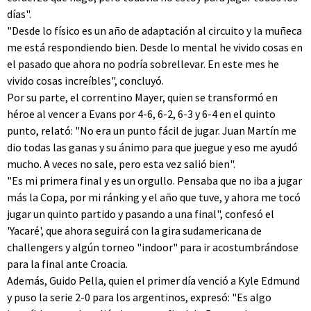
días".
"Desde lo físico es un año de adaptación al circuito y la muñeca
me está respondiendo bien. Desde lo mental he vivido cosas en
el pasado que ahora no podría sobrellevar. En este mes he
vivido cosas increíbles", concluyó.
Por su parte, el correntino Mayer, quien se transformó en
héroe al vencer a Evans por 4-6, 6-2, 6-3 y 6-4 en el quinto
punto, relató: "No era un punto fácil de jugar. Juan Martín me
dio todas las ganas y su ánimo para que juegue y eso me ayudó
mucho. A veces no sale, pero esta vez salió bien".
"Es mi primera final y es un orgullo. Pensaba que no iba a jugar
más la Copa, por mi ránking y el año que tuve, y ahora me tocó
jugar un quinto partido y pasando a una final", confesó el
'Yacaré', que ahora seguirá con la gira sudamericana de
challengers y algún torneo "indoor" para ir acostumbrándose
para la final ante Croacia.
Además, Guido Pella, quien el primer día venció a Kyle Edmund
y puso la serie 2-0 para los argentinos, expresó: "Es algo