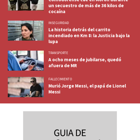
un secuestro de más de 36 kilos de
cocaína
INSEGURIDAD
La historia detrás del carrito
incendiado en Km 8: la Justicia bajo la
lupa
TRANSPORTE
A ocho meses de jubilarse, quedó
afuera de MR
FALLECIMIENTO
Murió Jorge Messi, el papá de Lionel
Messi