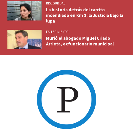
INSEGURIDAD
La historia detrás del carrito
incendiado en Km 8: la Justicia bajo la
lupa
FALLECIMIENTO
Murió el abogado Miguel Criado
Arrieta, exfuncionario municipal