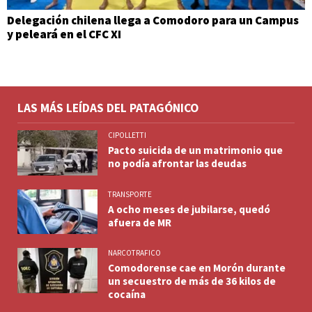
Delegación chilena llega a Comodoro para un Campus
y peleará en el CFC XI
LAS MÁS LEÍDAS DEL PATAGÓNICO
CIPOLLETTI
Pacto suicida de un matrimonio que
no podía afrontar las deudas
TRANSPORTE
A ocho meses de jubilarse, quedó
afuera de MR
NARCOTRAFICO
Comodorense cae en Morón durante
un secuestro de más de 36 kilos de
cocaína