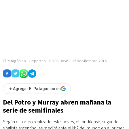
El Patagónico
|
Deportes
|
COPA DAVIS
-
15 septiembre 2016
+
Agregar El Patagonico en
Del Potro y Murray abren mañana la
serie de semifinales
Según el sorteo realizado este jueves, el tandilense, segundo
singlista argentino, se medirá ante el Nº2 del mundo en el primer