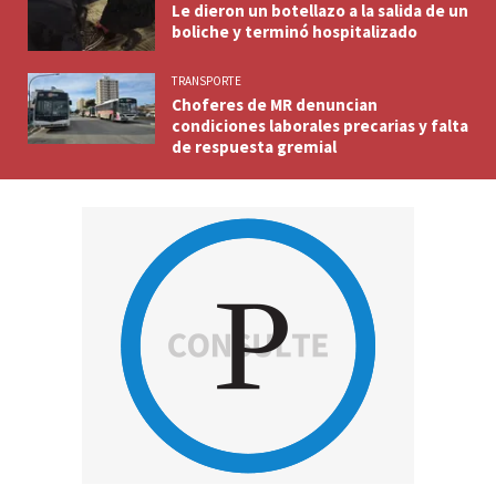
Le dieron un botellazo a la salida de un
boliche y terminó hospitalizado
TRANSPORTE
Choferes de MR denuncian
condiciones laborales precarias y falta
de respuesta gremial