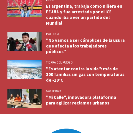
Es argentina, trabaja como niñera en
EE.UU. y fue arrestada por el ICE
cuando iba a ver un partido del
Mundial
POLITICA
"No vamos a ser cómplices de la usura
que afecta a los trabajadores
públicos"
TIERRA DEL FUEGO
"Es atentar contra la vida": más de
300 familias sin gas con temperaturas
de -19°C
SOCIEDAD
"Mi Calle", innovadora plataforma
para agilizar reclamos urbanos