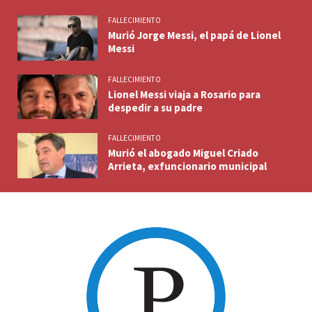
FALLECIMIENTO
Murió Jorge Messi, el papá de Lionel
Messi
FALLECIMIENTO
Lionel Messi viaja a Rosario para
despedir a su padre
FALLECIMIENTO
Murió el abogado Miguel Criado
Arrieta, exfuncionario municipal