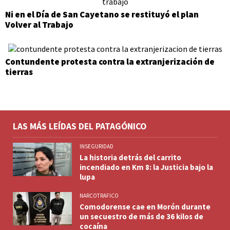
Ni en el Día de San Cayetano se restituyó el plan
Volver al Trabajo
Contundente protesta contra la extranjerización de
tierras
LAS MÁS LEÍDAS DEL PATAGÓNICO
INSEGURIDAD
La historia detrás del carrito
incendiado en Km 8: la Justicia bajo la
lupa
NARCOTRAFICO
Comodorense cae en Morón durante
un secuestro de más de 36 kilos de
cocaína