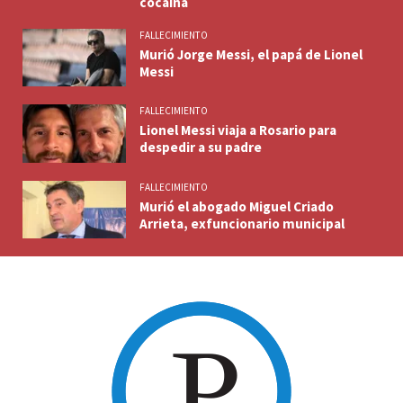
cocaína
FALLECIMIENTO
Murió Jorge Messi, el papá de Lionel
Messi
FALLECIMIENTO
Lionel Messi viaja a Rosario para
despedir a su padre
FALLECIMIENTO
Murió el abogado Miguel Criado
Arrieta, exfuncionario municipal