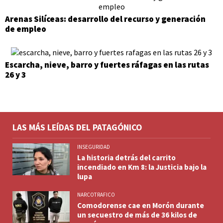
Arenas Silíceas: desarrollo del recurso y generación
de empleo
Escarcha, nieve, barro y fuertes ráfagas en las rutas
26 y 3
LAS MÁS LEÍDAS DEL PATAGÓNICO
INSEGURIDAD
La historia detrás del carrito
incendiado en Km 8: la Justicia bajo la
lupa
NARCOTRAFICO
Comodorense cae en Morón durante
un secuestro de más de 36 kilos de