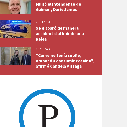
Murió el intendente de
Gaiman, Darío James
VIOLENCIA
Se disparó de manera
accidental al huir de una
pelea
SOCIEDAD
"Como no tenía sueño,
empecé a consumir cocaína",
afirmó Candela Arizaga