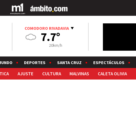
COMODORO RIVADAVIA
7.7°
20km/h
MUNDO
DEPORTES
SANTA CRUZ
ESPECTÁCULOS
TICA
AJUSTE
CULTURA
MALVINAS
CALETA OLIVIA