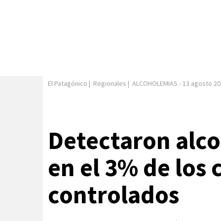
El Patagónico
|
Regionales
|
ALCOHOLEMIAS
-
13 agosto 20
Detectaron alco
en el 3% de los
controlados