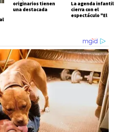
originarios tienen
La agenda infantil
una destacada
cierra con el
participación
espectáculo "El
al
viaje" de
Aguafiestas