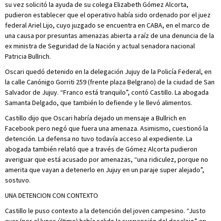
su vez solicitó la ayuda de su colega Elizabeth Gómez Alcorta,
pudieron establecer que el operativo había sido ordenado por el juez
federal Ariel Lijo, cuyo juzgado se encuentra en CABA, en el marco de
una causa por presuntas amenazas abierta a raíz de una denuncia de la
ex ministra de Seguridad de la Nación y actual senadora nacional
Patricia Bullrich.
Oscari quedó detenido en la delegación Jujuy de la Policía Federal, en
la calle Canónigo Gorriti 259 (frente plaza Belgrano) de la ciudad de San
Salvador de Jujuy. “Franco está tranquilo”, contó Castillo. La abogada
Samanta Delgado, que también lo defiende y le llevó alimentos.
Castillo dijo que Oscari habría dejado un mensaje a Bullrich en
Facebook pero negó que fuera una amenaza. Asimismo, cuestionó la
detención. La defensa no tuvo todavía acceso al expediente. La
abogada también relató que a través de Gómez Alcorta pudieron
averiguar que está acusado por amenazas, “una ridiculez, porque no
amerita que vayan a detenerlo en Jujuy en un paraje super alejado”,
sostuvo.
UNA DETENCION CON CONTEXTO
Castillo le puso contexto a la detención del joven campesino. “Justo