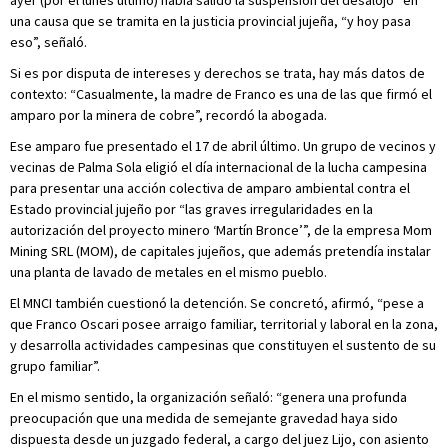
ayer (por el lunes último) había salido la suspensión del desalojo” en
una causa que se tramita en la justicia provincial jujeña, “y hoy pasa
eso”, señaló.
Si es por disputa de intereses y derechos se trata, hay más datos de
contexto: “Casualmente, la madre de Franco es una de las que firmó el
amparo por la minera de cobre”, recordó la abogada.
Ese amparo fue presentado el 17 de abril último. Un grupo de vecinos y
vecinas de Palma Sola eligió el día internacional de la lucha campesina
para presentar una acción colectiva de amparo ambiental contra el
Estado provincial jujeño por “las graves irregularidades en la
autorización del proyecto minero ‘Martín Bronce’”, de la empresa Mom
Mining SRL (MOM), de capitales jujeños, que además pretendía instalar
una planta de lavado de metales en el mismo pueblo.
El MNCI también cuestionó la detención. Se concretó, afirmó, “pese a
que Franco Oscari posee arraigo familiar, territorial y laboral en la zona,
y desarrolla actividades campesinas que constituyen el sustento de su
grupo familiar”.
En el mismo sentido, la organización señaló: “genera una profunda
preocupación que una medida de semejante gravedad haya sido
dispuesta desde un juzgado federal, a cargo del juez Lijo, con asiento