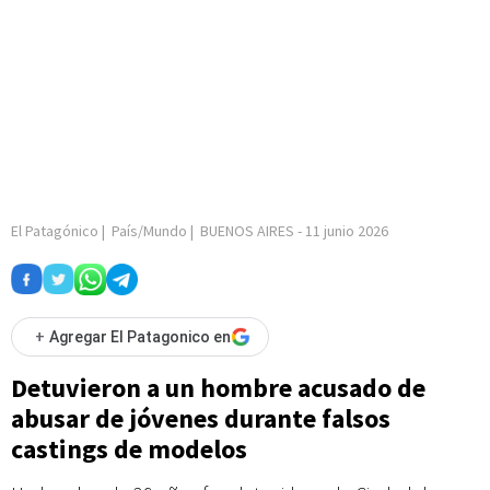
El Patagónico
|
País/Mundo
|
BUENOS AIRES
-
11 junio 2026
+
Agregar El Patagonico en
Detuvieron a un hombre acusado de
abusar de jóvenes durante falsos
castings de modelos