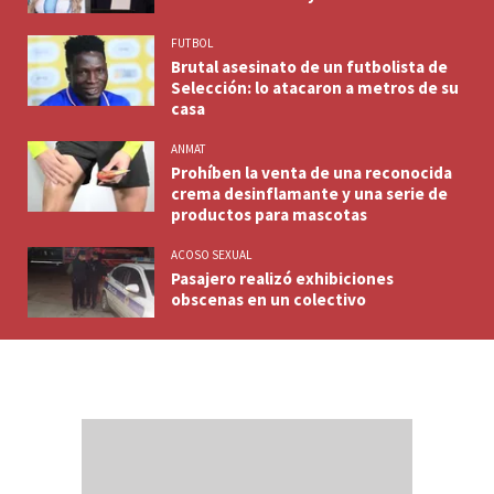
FUTBOL
Brutal asesinato de un futbolista de
Selección: lo atacaron a metros de su
casa
ANMAT
Prohíben la venta de una reconocida
crema desinflamante y una serie de
productos para mascotas
ACOSO SEXUAL
Pasajero realizó exhibiciones
obscenas en un colectivo