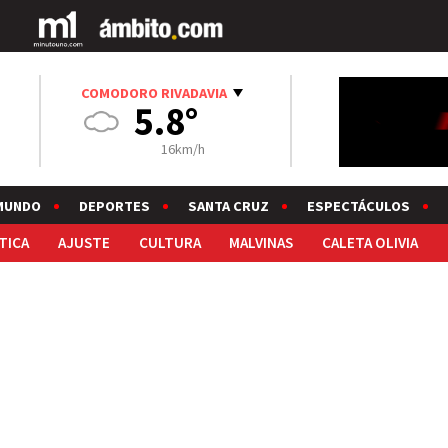
COMODORO RIVADAVIA
5.8°
16km/h
MUNDO
DEPORTES
SANTA CRUZ
ESPECTÁCULOS
TICA
AJUSTE
CULTURA
MALVINAS
CALETA OLIVIA