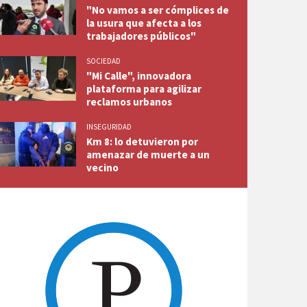
"No vamos a ser cómplices de
la usura que afecta a los
trabajadores públicos"
SOCIEDAD
"Mi Calle", innovadora
plataforma para agilizar
reclamos urbanos
INSEGURIDAD
Km 8: lo detuvieron por
amenazar de muerte a un
vecino