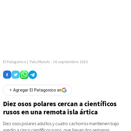
El Patagónico
|
País/Mundo
-
16 septiembre 2016
+
Agregar El Patagonico en
Diez osos polares cercan a científicos
rusos en una remota isla ártica
Diez osos polares adultos y cuatro cachorros mantienen bajo
asedio a cinco científicos rusos, que llevan dos semanas