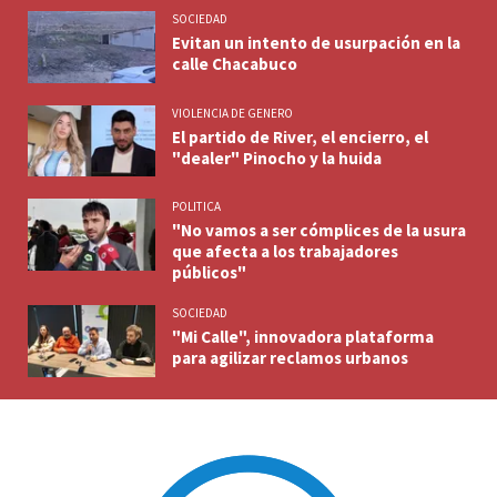
SOCIEDAD
Evitan un intento de usurpación en la
calle Chacabuco
VIOLENCIA DE GENERO
El partido de River, el encierro, el
"dealer" Pinocho y la huida
POLITICA
"No vamos a ser cómplices de la usura
que afecta a los trabajadores
públicos"
SOCIEDAD
"Mi Calle", innovadora plataforma
para agilizar reclamos urbanos