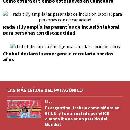
Cómo estará el tiempo este jueves en Comodoro
Rada Tilly amplía las pasantías de inclusión laboral
para personas con discapacidad
Chubut declaró la emergencia carcelaria por dos
años
LAS MÁS LEÍDAS DEL PATAGÓNICO
EEUU
Es argentina, trabaja como niñera en
EE.UU. y fue arrestada por el ICE
cuando iba a ver un partido del
Mundial