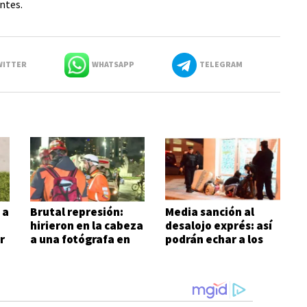
entes.
ITTER
WHATSAPP
TELEGRAM
 a
Brutal represión:
Media sanción al
hirieron en la cabeza
desalojo exprés: así
r
a una fotógrafa en
podrán echar a los
las inmediaciones
inquilinos morosos
del Congreso