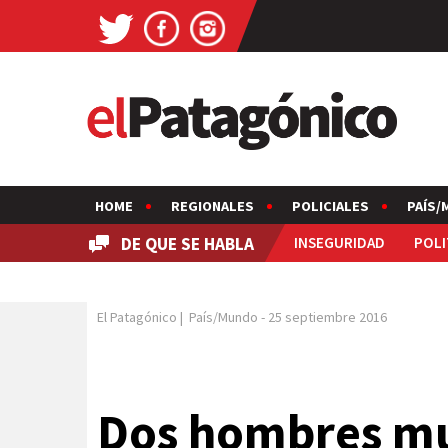
HOME
REGIONALES
POLICIALES
PAÍS/
DE QUE SE HABLA
INSEGURIDAD
POLI
El Patagónico
|
País/Mundo
-
25 septiembre 2016
Dos hombres mu