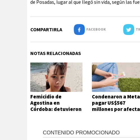
de Posadas, lugar al que llegó sin vida, según las fu
COMPARTIRLA
FACEBOOK
TW
NOTAS RELACIONADAS
Femicidio de
Condenaron a Meta
Agostina en
pagar US$567
Córdoba: detuvieron
millones por afecta
a dos inquilinos de
la salud mental de
Barrelier
niños