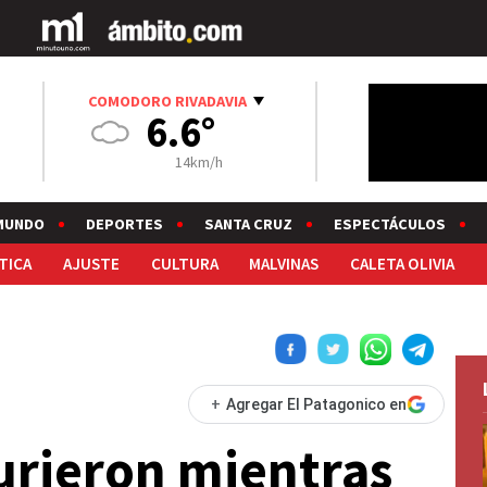
COMODORO RIVADAVIA
6.6°
14km/h
MUNDO
DEPORTES
SANTA CRUZ
ESPECTÁCULOS
TICA
AJUSTE
CULTURA
MALVINAS
CALETA OLIVIA
+
Agregar El Patagonico en
rieron mientras