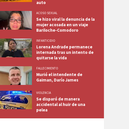
auto
ACOSO SEXUAL
Se hizo viral la denuncia de la
mujer acosada en un viaje
Bariloche-Comodoro
INFANTICIDIO
Lorena Andrade permanece
internada tras un intento de
quitarse la vida
FALLECIMIENTO
Murió el intendente de
Gaiman, Darío James
VIOLENCIA
Se disparó de manera
accidental al huir de una
pelea