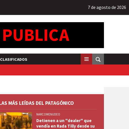
7 de agosto de 2026
CLASIFICADOS
LAS MÁS LEÍDAS DEL PATAGÓNICO
NARCOMENUDEO
Detienen a un "dealer" que
vendía en Rada Tilly desde su