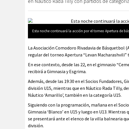
en Náutico Rada Tilly con partidos de categoría
Esta noche continuará la acción por el torneo Apertura de bá
La Asociación Comodoro Rivadavia de Básquetbol (AC
regular del torneo Apertura “Levan Macharashvili”
En ese contexto, desde las 22, en el gimnasio “Ce
recibirá a Gimnasia y Esgrima.
Además, desde las 19:30 en el Socios Fundadores, G
división U15, mientras que en Náutico Rada Tilly, de
Náutico ‘Amarillo’, también en la categoría U15.
Siguiendo con la programación, mañana en el Socio
Gimnasia ‘Blanco’ en U15 y luego en U13. Mientras q
se presentará ante el elenco de la villa balnearia
división.