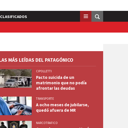
CLASIFICADOS
LAS MÁS LEÍDAS DEL PATAGÓNICO
CIPOLLETTI
Pacto suicida de un
matrimonio que no podía
afrontar las deudas
TRANSPORTE
A ocho meses de jubilarse,
quedó afuera de MR
NARCOTRAFICO