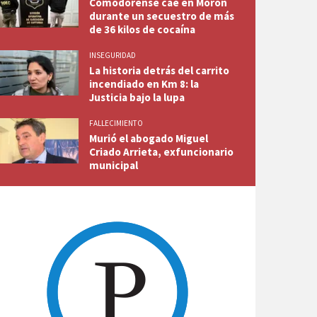
Comodorense cae en Morón
durante un secuestro de más
de 36 kilos de cocaína
INSEGURIDAD
La historia detrás del carrito
incendiado en Km 8: la
Justicia bajo la lupa
FALLECIMIENTO
Murió el abogado Miguel
Criado Arrieta, exfuncionario
municipal