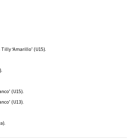
illy ‘Amarillo’ (U15).
.
anco’ (U15).
anco’ (U13).
a).