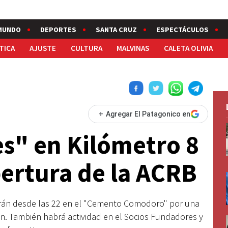
MUNDO
DEPORTES
SANTA CRUZ
ESPECTÁCULOS
TICA
AJUSTE
CULTURA
MALVINAS
CALETA OLIVIA
+
Agregar El Patagonico en
s" en Kilómetro 8
pertura de la ACRB
arán desde las 22 en el "Cemento Comodoro" por una
n. También habrá actividad en el Socios Fundadores y