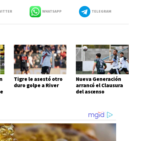
ITTER
WHATSAPP
TELEGRAM
n
Tigre le asestó otro
Nueva Generación
duro golpe a River
arrancó el Clausura
de
del ascenso
ganándole al
campeón