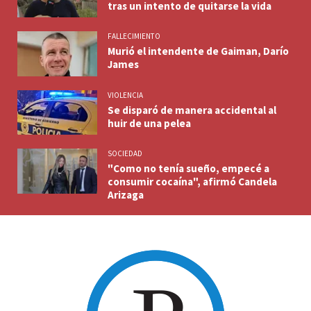
tras un intento de quitarse la vida
FALLECIMIENTO
Murió el intendente de Gaiman, Darío
James
VIOLENCIA
Se disparó de manera accidental al
huir de una pelea
SOCIEDAD
"Como no tenía sueño, empecé a
consumir cocaína", afirmó Candela
Arizaga