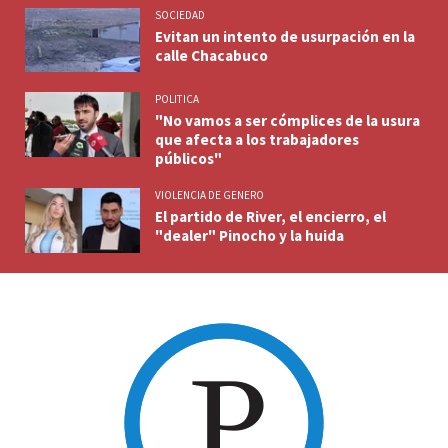
SOCIEDAD
Evitan un intento de usurpación en la
calle Chacabuco
POLITICA
"No vamos a ser cómplices de la usura
que afecta a los trabajadores
públicos"
VIOLENCIA DE GENERO
El partido de River, el encierro, el
"dealer" Pinocho y la huida