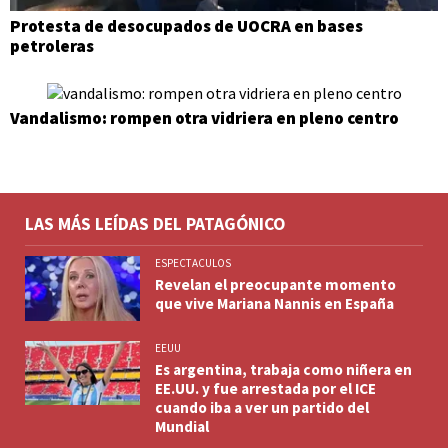
Protesta de desocupados de UOCRA en bases
petroleras
Vandalismo: rompen otra vidriera en pleno centro
LAS MÁS LEÍDAS DEL PATAGÓNICO
ESPECTACULOS
Revelan el preocupante momento
que vive Mariana Nannis en España
EEUU
Es argentina, trabaja como niñera en
EE.UU. y fue arrestada por el ICE
cuando iba a ver un partido del
Mundial