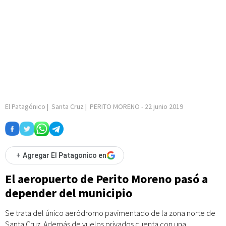
El Patagónico
|
Santa Cruz
|
PERITO MORENO
-
22 junio 2019
+
Agregar El Patagonico en
El aeropuerto de Perito Moreno pasó a
depender del municipio
Se trata del único aeródromo pavimentado de la zona norte de
Santa Cruz. Además de vuelos privados cuenta con una