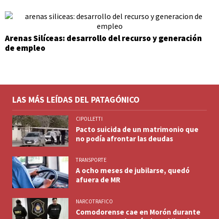
Arenas Silíceas: desarrollo del recurso y generación
de empleo
LAS MÁS LEÍDAS DEL PATAGÓNICO
CIPOLLETTI
Pacto suicida de un matrimonio que
no podía afrontar las deudas
TRANSPORTE
A ocho meses de jubilarse, quedó
afuera de MR
NARCOTRAFICO
Comodorense cae en Morón durante