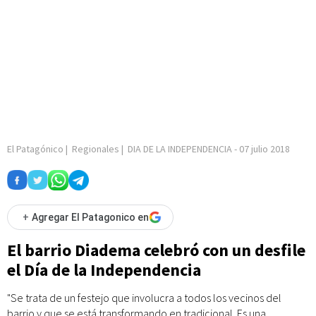
El Patagónico
|
Regionales
|
DIA DE LA INDEPENDENCIA
-
07 julio 2018
+
Agregar El Patagonico en
El barrio Diadema celebró con un desfile
el Día de la Independencia
"Se trata de un festejo que involucra a todos los vecinos del
barrio y que se está transformando en tradicional. Es una