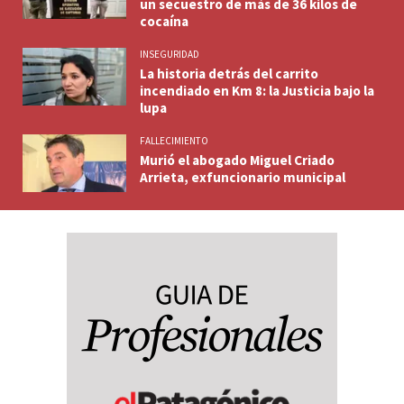
un secuestro de más de 36 kilos de
cocaína
INSEGURIDAD
La historia detrás del carrito
incendiado en Km 8: la Justicia bajo la
lupa
FALLECIMIENTO
Murió el abogado Miguel Criado
Arrieta, exfuncionario municipal