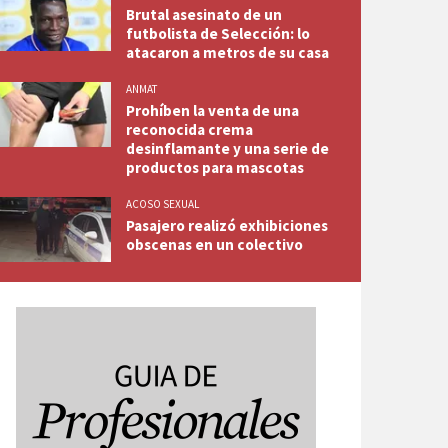
Brutal asesinato de un
futbolista de Selección: lo
atacaron a metros de su casa
ANMAT
Prohíben la venta de una
reconocida crema
desinflamante y una serie de
productos para mascotas
ACOSO SEXUAL
Pasajero realizó exhibiciones
obscenas en un colectivo