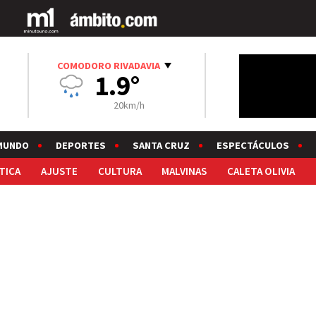
COMODORO RIVADAVIA
1.9°
20km/h
MUNDO
DEPORTES
SANTA CRUZ
ESPECTÁCULOS
TICA
AJUSTE
CULTURA
MALVINAS
CALETA OLIVIA