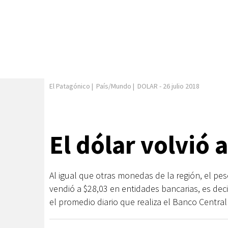
El Patagónico
|
País/Mundo
|
DOLAR
-
26 julio 2018
El dólar volvió 
Al igual que otras monedas de la región, el pes
vendió a $28,03 en entidades bancarias, es dec
el promedio diario que realiza el Banco Central