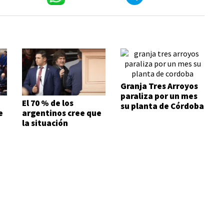
Granja Tres Arroyos
paraliza por un mes
El 70 % de los
su planta de Córdoba
e
argentinos cree que
la situación
económica es mala