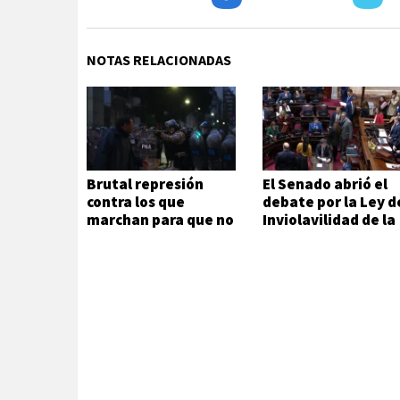
NOTAS RELACIONADAS
Brutal represión
El Senado abrió el
contra los que
debate por la Ley d
marchan para que no
Inviolavilidad de la
se venda la patria
Propiedad Privada