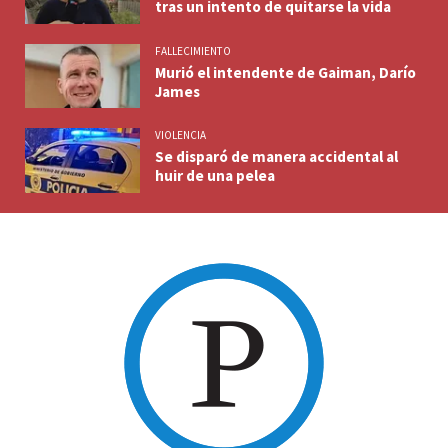
tras un intento de quitarse la vida
FALLECIMIENTO
Murió el intendente de Gaiman, Darío
James
VIOLENCIA
Se disparó de manera accidental al
huir de una pelea