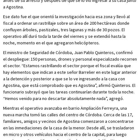
antes de su arresto y después de que se lo vio ingresar a su casa junto
a Agostina.
Ese dato fue el que orientó la investigación hacia esa zona y llevó al
fiscal a ordenar un rastrillaje sobre un área de 200 hectáreas donde
confluyen árboles, pastizales, tres lagunas y más de 30 pozos. El
operativo allí duró toda la tarde del viernes y se extendió hasta la
noche, momento en el que agregaron helicópteros.
El ministro de Seguridad de Córdoba, Juan Pablo Quinteros, confirmó
el despliegue: 150 personas, drones y personal especializado recorren
el sector. “Estamos rastrillando el sector porque el fiscal evalúa que
hay elementos que indican a este señor Barrelier en este lugar anterior
a la detención y posterior a que se lo ve ingresando a la casa con
Agostina, que está comprobado que es Agostina”, afirmó Quinteros. El
funcionario subrayó que las tareas continuarían durante toda la noche.
“Hemos venido para no descartar absolutamente nada”, agregó.
Mientras el operativo avanzaba en barrio Ampliación Ferreyra, una
nueva marcha tomó las calles del centro de Córdoba. Cerca de las 17,
familiares, amigos y vecinos de Agostina comenzaron a concentrarse
en las inmediaciones de la casa de la menor. Desde allí, se trasladaron
en micro y otros vehículos hacia el centro de la capital, para luego