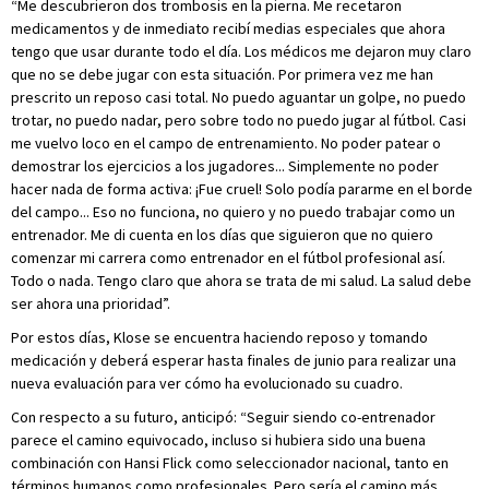
“Me descubrieron dos trombosis en la pierna. Me recetaron
medicamentos y de inmediato recibí medias especiales que ahora
tengo que usar durante todo el día. Los médicos me dejaron muy claro
que no se debe jugar con esta situación. Por primera vez me han
prescrito un reposo casi total. No puedo aguantar un golpe, no puedo
trotar, no puedo nadar, pero sobre todo no puedo jugar al fútbol. Casi
me vuelvo loco en el campo de entrenamiento. No poder patear o
demostrar los ejercicios a los jugadores... Simplemente no poder
hacer nada de forma activa: ¡Fue cruel! Solo podía pararme en el borde
del campo... Eso no funciona, no quiero y no puedo trabajar como un
entrenador. Me di cuenta en los días que siguieron que no quiero
comenzar mi carrera como entrenador en el fútbol profesional así.
Todo o nada. Tengo claro que ahora se trata de mi salud. La salud debe
ser ahora una prioridad”.
Por estos días, Klose se encuentra haciendo reposo y tomando
medicación y deberá esperar hasta finales de junio para realizar una
nueva evaluación para ver cómo ha evolucionado su cuadro.
Con respecto a su futuro, anticipó: “Seguir siendo co-entrenador
parece el camino equivocado, incluso si hubiera sido una buena
combinación con Hansi Flick como seleccionador nacional, tanto en
términos humanos como profesionales. Pero sería el camino más