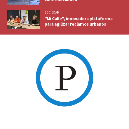
SOCIEDAD
"Mi Calle", innovadora plataforma
para agilizar reclamos urbanos