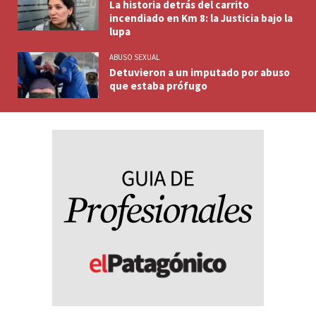
La historia detrás del carrito
incendiado en Km 8: la Justicia bajo la
lupa
ABUSO SEXUAL
Detuvieron a un imputado por abuso
que estaba prófugo