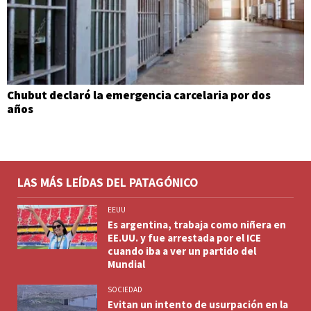
Chubut declaró la emergencia carcelaria por dos
años
LAS MÁS LEÍDAS DEL PATAGÓNICO
EEUU
Es argentina, trabaja como niñera en
EE.UU. y fue arrestada por el ICE
cuando iba a ver un partido del
Mundial
SOCIEDAD
Evitan un intento de usurpación en la