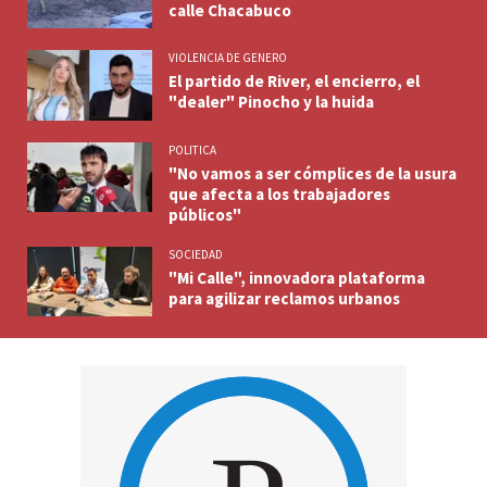
calle Chacabuco
VIOLENCIA DE GENERO
El partido de River, el encierro, el
"dealer" Pinocho y la huida
POLITICA
"No vamos a ser cómplices de la usura
que afecta a los trabajadores
públicos"
SOCIEDAD
"Mi Calle", innovadora plataforma
para agilizar reclamos urbanos