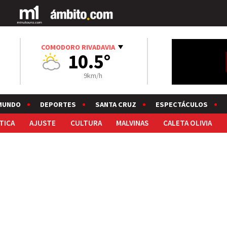
COMODORO RIVADAVIA
10.5°
9km/h
MUNDO
DEPORTES
SANTA CRUZ
ESPECTÁCULOS
TICA
AJUSTE
CULTURA
MALVINAS
CALETA OLIVIA