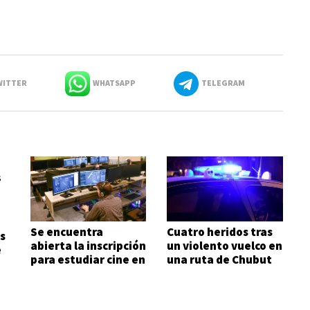
ITTER
WHATSAPP
TELEGRAM
Se encuentra
Cuatro heridos tras
s
abierta la inscripción
un violento vuelco en
e
para estudiar cine en
una ruta de Chubut
Comodoro