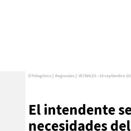
El Patagónico
|
Regionales
|
VECINALES
-
16 septiembre 20
El intendente se
necesidades del