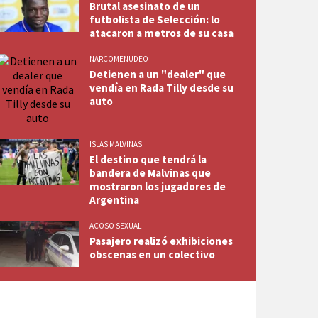
Brutal asesinato de un
futbolista de Selección: lo
atacaron a metros de su casa
NARCOMENUDEO
Detienen a un "dealer" que
vendía en Rada Tilly desde su
auto
ISLAS MALVINAS
El destino que tendrá la
bandera de Malvinas que
mostraron los jugadores de
Argentina
ACOSO SEXUAL
Pasajero realizó exhibiciones
obscenas en un colectivo