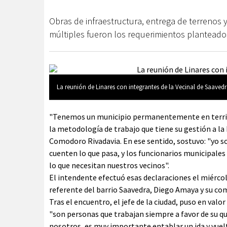
Obras de infraestructura, entrega de terrenos 
múltiples fueron los requerimientos planteados
La reunión de Linares con integrantes de la Vecinal de Saavedr
"Tenemos un municipio permanentemente en territor
la metodología de trabajo que tiene su gestión a la 
Comodoro Rivadavia. En ese sentido, sostuvo: "yo s
cuenten lo que pasa, y los funcionarios municipale
lo que necesitan nuestros vecinos".
El intendente efectuó esas declaraciones el miércol
referente del barrio Saavedra, Diego Amaya y su com
Tras el encuentro, el jefe de la ciudad, puso en valo
"son personas que trabajan siempre a favor de su qu
nosotros, es muy importante entablar un ida y vue