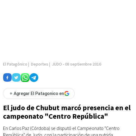
El Patagónico
|
Deportes
|
JUDO
-
08 septiembre 2016
+
Agregar El Patagonico en
El judo de Chubut marcó presencia en el
campeonato "Centro República"
En Carlos Paz (Córdoba) se disputó el Campeonato "Centro
República" de Judo, con la participación de una nutrida