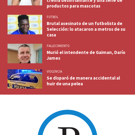
crema desinflamante y una serie de
productos para mascotas
FUTBOL
Brutal asesinato de un futbolista de
Selección: lo atacaron a metros de su
casa
FALLECIMIENTO
Murió el intendente de Gaiman, Darío
James
VIOLENCIA
Se disparó de manera accidental al
huir de una pelea