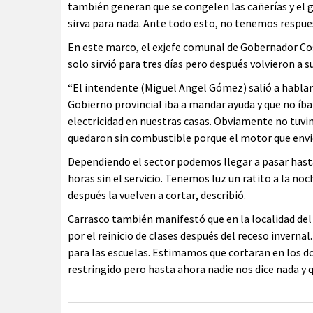
también generan que se congelen las cañerías y el 
sirva para nada. Ante todo esto, no tenemos respues
En este marco, el exjefe comunal de Gobernador Cos
solo sirvió para tres días pero después volvieron a su
“El intendente (Miguel Angel Gómez) salió a hablar
Gobierno provincial iba a mandar ayuda y que no íba
electricidad en nuestras casas. Obviamente no tuvi
quedaron sin combustible porque el motor que envió
Dependiendo el sector podemos llegar a pasar hasta 
horas sin el servicio. Tenemos luz un ratito a la no
después la vuelven a cortar, describió.
Carrasco también manifestó que en la localidad d
por el reinicio de clases después del receso invernal
para las escuelas. Estimamos que cortaran en los do
restringido pero hasta ahora nadie nos dice nada y 