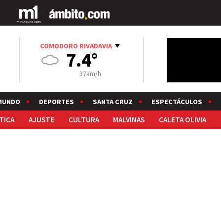
COMODORO RIVADAVIA
7.4°
37km/h
MUNDO
DEPORTES
SANTA CRUZ
ESPECTÁCULOS
TICA
AJUSTE
CULTURA
MALVINAS
CALETA OLIVIA