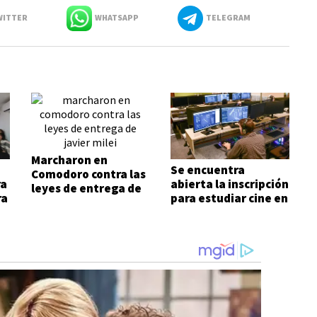
ITTER
WHATSAPP
TELEGRAM
Marcharon en
Se encuentra
Comodoro contra las
ra
abierta la inscripción
leyes de entrega de
ra
para estudiar cine en
Javier Milei
Comodoro