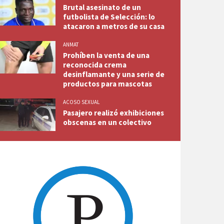
Brutal asesinato de un
futbolista de Selección: lo
atacaron a metros de su casa
ANMAT
Prohíben la venta de una
reconocida crema
desinflamante y una serie de
productos para mascotas
ACOSO SEXUAL
Pasajero realizó exhibiciones
obscenas en un colectivo