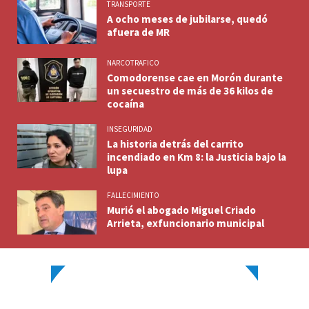
TRANSPORTE
A ocho meses de jubilarse, quedó
afuera de MR
NARCOTRAFICO
Comodorense cae en Morón durante
un secuestro de más de 36 kilos de
cocaína
INSEGURIDAD
La historia detrás del carrito
incendiado en Km 8: la Justicia bajo la
lupa
FALLECIMIENTO
Murió el abogado Miguel Criado
Arrieta, exfuncionario municipal