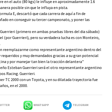
tre en el auto (80 kgs) le influye en aproximadamente 1.6
nera posible sin que le influya en pista.
rmula E, descartó que cada carrera de aquí a fin de
fado en conseguir su tercer campeonato, y poner las
Guerrieri (primero en ambas pruebas libres del dia sábado)
 el (por Guerrieri), pero su verdadera lucha es con Monteiro,
.
den reemplazarme como representante argentino dentro del
y requeridos y muy demandados gracias a su gran potencial
ina y por manejar tan bien la tracción delantera"
ño Esteban Guerrieri será el otro representante argentino
os Racing. Guerrieri.
per TC 2000 con un Toyota, y en su dilatada trayectoria fue
años, en el 2000.
ITTER
WHATSAPP
TELEGRAM