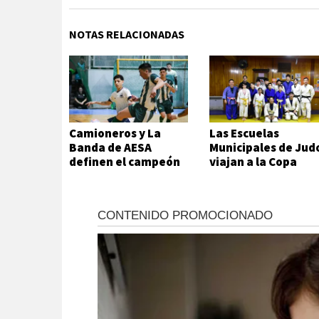
NOTAS RELACIONADAS
Camioneros y La
Las Escuelas
Banda de AESA
Municipales de Jud
definen el campeón
viajan a la Copa
del futsal local
Hikari en Viedma