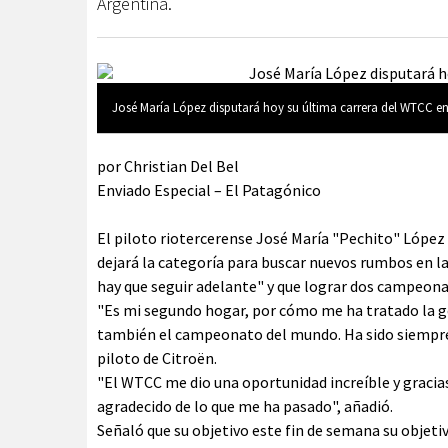
Argentina.
José María López disputará hoy su última carrera del WTCC en 
por Christian Del Bel
Enviado Especial – El Patagónico
El piloto riotercerense José María "Pechito" López 
dejará la categoría para buscar nuevos rumbos en la
hay que seguir adelante" y que lograr dos campeon
"Es mi segundo hogar, por cómo me ha tratado la g
también el campeonato del mundo. Ha sido siempre es
piloto de Citroën.
"El WTCC me dio una oportunidad increíble y gracia
agradecido de lo que me ha pasado", añadió.
Señaló que su objetivo este fin de semana su objeti