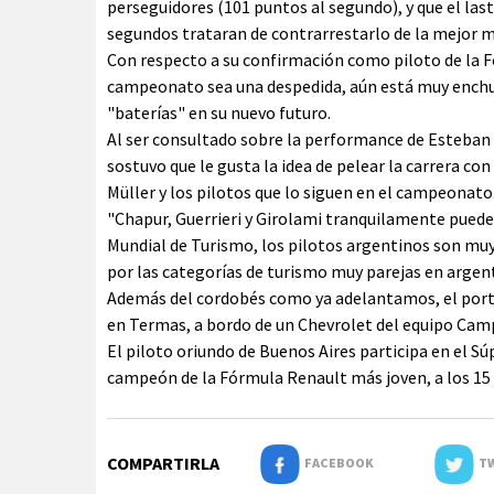
perseguidores (101 puntos al segundo), y que el las
segundos trataran de contrarrestarlo de la mejor ma
Con respecto a su confirmación como piloto de la Fo
campeonato sea una despedida, aún está muy enchu
"baterías" en su nuevo futuro.
Al ser consultado sobre la performance de Esteban 
sostuvo que le gusta la idea de pelear la carrera con
Müller y los pilotos que lo siguen en el campeonato
"Chapur, Guerrieri y Girolami tranquilamente pue
Mundial de Turismo, los pilotos argentinos son mu
por las categorías de turismo muy parejas en argent
Además del cordobés como ya adelantamos, el porte
en Termas, a bordo de un Chevrolet del equipo Camp
El piloto oriundo de Buenos Aires participa en el Sú
campeón de la Fórmula Renault más joven, a los 15 
COMPARTIRLA
FACEBOOK
TW