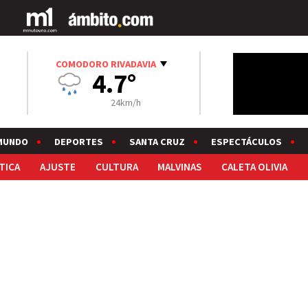
COMODORO RIVADAVIA
4.7°
24km/h
MUNDO
DEPORTES
SANTA CRUZ
ESPECTÁCULOS
TICA
AJUSTE
CULTURA
MALVINAS
CALETA OLIVIA