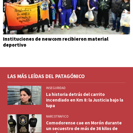
Instituciones de newcom recibieron material
deportivo
LAS MÁS LEÍDAS DEL PATAGÓNICO
INSEGURIDAD
La historia detrás del carrito
incendiado en Km 8: la Justicia bajo la
lupa
NARCOTRAFICO
Comodorense cae en Morón durante
un secuestro de más de 36 kilos de