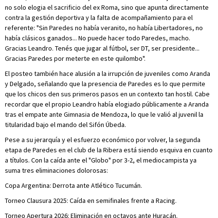
no solo elogia el sacrificio del ex Roma, sino que apunta directamente
contra la gestión deportiva y la falta de acompañamiento para el
referente: "Sin Paredes no había veranito, no había Libertadores, no
había clásicos ganados... No puede hacer todo Paredes, macho.
Gracias Leandro. Tenés que jugar al fútbol, ser DT, ser presidente...
Gracias Paredes por meterte en este quilombo".
El posteo también hace alusión a la irrupción de juveniles como Aranda
y Delgado, señalando que la presencia de Paredes es lo que permite
que los chicos den sus primeros pasos en un contexto tan hostil. Cabe
recordar que el propio Leandro había elogiado públicamente a Aranda
tras el empate ante Gimnasia de Mendoza, lo que le valió al juvenil la
titularidad bajo el mando del Sifón Úbeda.
Pese a su jerarquía y el esfuerzo económico por volver, la segunda
etapa de Paredes en el club de la Ribera está siendo esquiva en cuanto
a títulos. Con la caída ante el "Globo" por 3-2, el mediocampista ya
suma tres eliminaciones dolorosas:
Copa Argentina: Derrota ante Atlético Tucumán.
Torneo Clausura 2025: Caída en semifinales frente a Racing.
Torneo Apertura 2026: Eliminación en octavos ante Huracán.