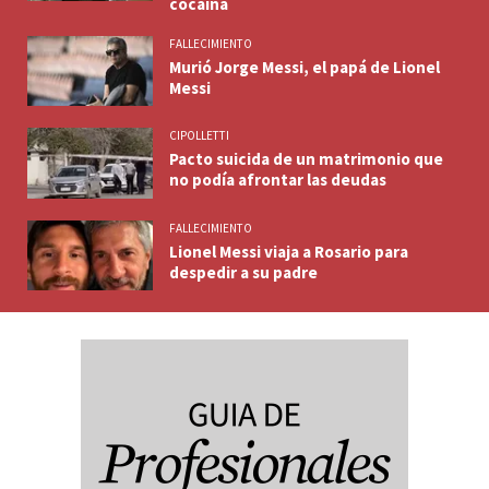
cocaína
FALLECIMIENTO
Murió Jorge Messi, el papá de Lionel
Messi
CIPOLLETTI
Pacto suicida de un matrimonio que
no podía afrontar las deudas
FALLECIMIENTO
Lionel Messi viaja a Rosario para
despedir a su padre