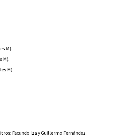
es M).
s M).
les M).
bitros: Facundo Iza y Guillermo Fernández.