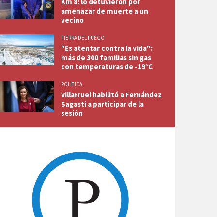
Km 8: lo detuvieron por
amenazar de muerte a un
vecino
TIERRA DEL FUEGO
"Es atentar contra la vida":
más de 300 familias sin gas
con temperaturas de -19°C
POLITICA
Villarruel habilitó a Fernández
Sagasti a participar de la
sesión