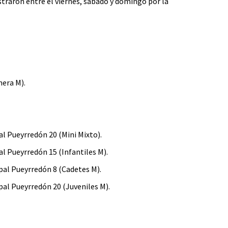
istraron entre el viernes, sábado y domingo por la
mera M).
al Pueyrredón 20 (Mini Mixto).
al Pueyrredón 15 (Infantiles M).
ipal Pueyrredón 8 (Cadetes M).
pal Pueyrredón 20 (Juveniles M).