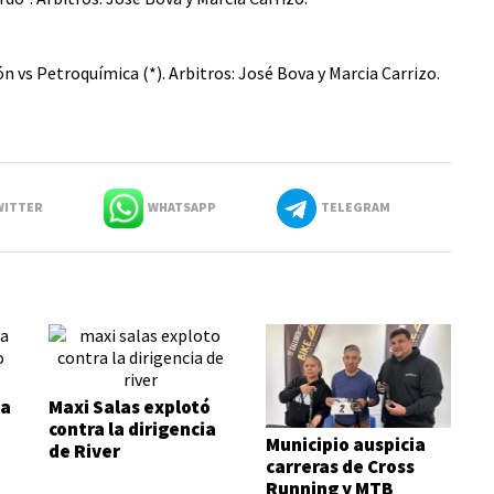
n vs Petroquímica (*). Arbitros: José Bova y Marcia Carrizo.
ITTER
WHATSAPP
TELEGRAM
la
Maxi Salas explotó
contra la dirigencia
Municipio auspicia
de River
carreras de Cross
Running y MTB