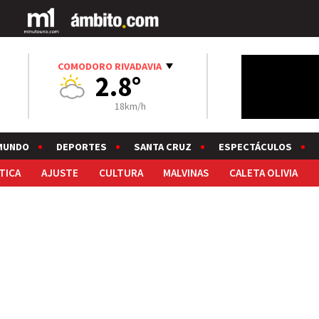
COMODORO RIVADAVIA
2.8°
18km/h
MUNDO
DEPORTES
SANTA CRUZ
ESPECTÁCULOS
TICA
AJUSTE
CULTURA
MALVINAS
CALETA OLIVIA