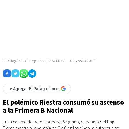
El Patagónico
|
Deportes
|
ASCENSO
-
03 agosto 2017
+
Agregar El Patagonico en
El polémico Riestra consumó su ascenso
a la Primera B Nacional
En la cancha de Defensores de Belgrano, el equipo del Bajo
Flores mantuvo la ventaja de 2 a 0 en los cinco minutos que se