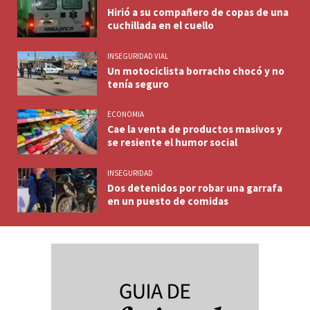
Hirió a su compañero de copas de una
cuchillada en el cuello
INSEGURIDAD VIAL
Un motociclista borracho chocó y no
tenía seguro
ECONOMIA
Cae la venta de productos masivos y
se resiente el humor social
INSEGURIDAD
Dos detenidos por robar una garrafa
en un puesto de comidas