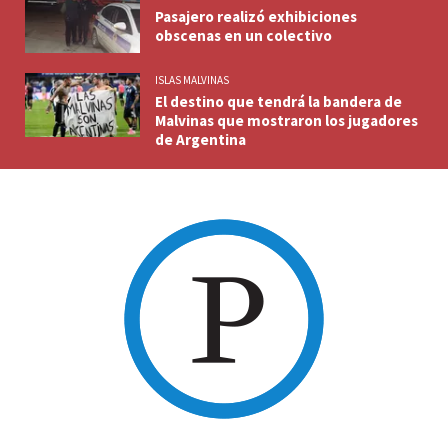
Pasajero realizó exhibiciones
obscenas en un colectivo
ISLAS MALVINAS
El destino que tendrá la bandera de
Malvinas que mostraron los jugadores
de Argentina