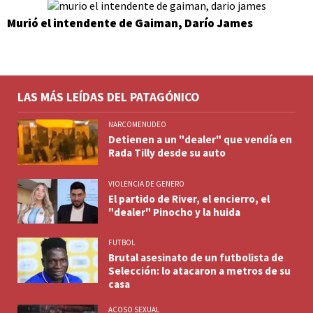
Murió el intendente de Gaiman, Darío James
LAS MÁS LEÍDAS DEL PATAGÓNICO
NARCOMENUDEO
Detienen a un "dealer" que vendía en
Rada Tilly desde su auto
VIOLENCIA DE GENERO
El partido de River, el encierro, el
"dealer" Pinocho y la huida
FUTBOL
Brutal asesinato de un futbolista de
Selección: lo atacaron a metros de su
casa
ACOSO SEXUAL