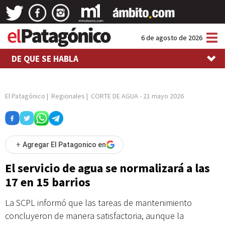
Tog
6 de agosto de 2026
nav
DE QUE SE HABLA
El Patagónico
|
Regionales
|
CORTE DE AGUA
-
21 mayo 2026
+
Agregar El Patagonico en
El servicio de agua se normalizará a las
17 en 15 barrios
La SCPL informó que las tareas de mantenimiento
concluyeron de manera satisfactoria, aunque la