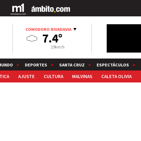
COMODORO RIVADAVIA
7.4°
29km/h
MUNDO
DEPORTES
SANTA CRUZ
ESPECTÁCULOS
TICA
AJUSTE
CULTURA
MALVINAS
CALETA OLIVIA