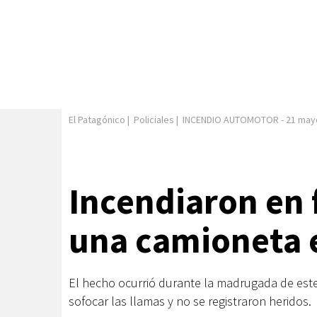
El Patagónico
|
Policiales
|
INCENDIO AUTOMOTOR
-
21 may
Incendiaron en 
una camioneta 
El hecho ocurrió durante la madrugada de este
sofocar las llamas y no se registraron heridos.