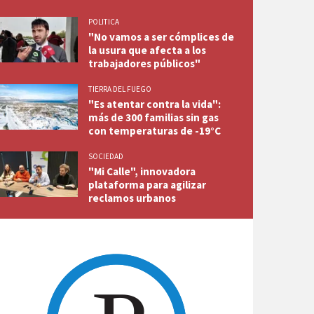
POLITICA
"No vamos a ser cómplices de
la usura que afecta a los
trabajadores públicos"
TIERRA DEL FUEGO
"Es atentar contra la vida":
más de 300 familias sin gas
con temperaturas de -19°C
SOCIEDAD
"Mi Calle", innovadora
plataforma para agilizar
reclamos urbanos